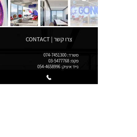
צרו קשר | CONTACT
משרד:
074-7451300
פקס:
03-5477768
נייד איציק:
054-4658996
נייד פזי:
052-6992519
office@i-p-tal.com
תוצרת הארץ 3, פתח תקווה,
מגדלי ב.ס.ר. סיטי בניין T קומה
22
© 2021 כל הזכויות שמורות לא. פ. טל עבודות גמר בע"מ.