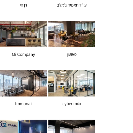
עו"ד חאמיד ג'אלב
רן חי
פאוטון
Mi Company
Immunai
cyber mdx