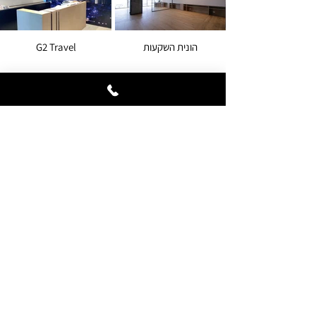
הונית השקעות
G2 Travel
סופר אופיס
עורך דין אלי בלקינד
עורך דין אלטשולר