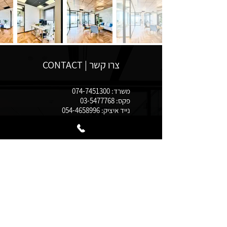
צרו קשר | CONTACT
משרד:
074-7451300
פקס:
03-5477768
נייד איציק:
054-4658996
נייד פזי:
052-6992519
office@i-p-tal.com
תוצרת הארץ 3, פתח תקווה,
מגדלי ב.ס.ר. סיטי בניין T קומה
22
© 2021 כל הזכויות שמורות לא. פ. טל עבודות גמר בע"מ.