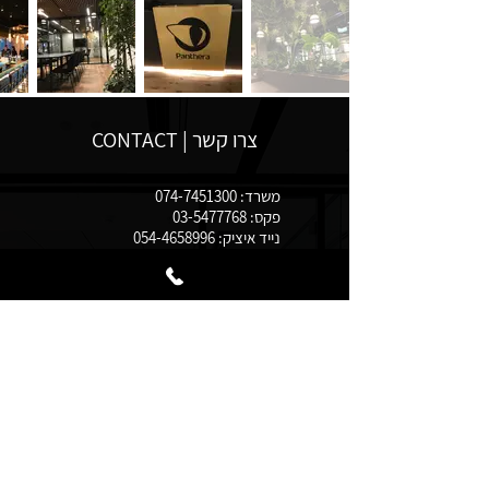
צרו קשר | CONTACT
משרד:
074-7451300
פקס:
03-5477768
נייד איציק:
054-4658996
נייד פזי:
052-6992519
office@i-p-tal.com
תוצרת הארץ 3, פתח תקווה,
מגדלי ב.ס.ר. סיטי בניין T קומה
22
© 2021 כל הזכויות שמורות לא. פ. טל עבודות גמר בע"מ.