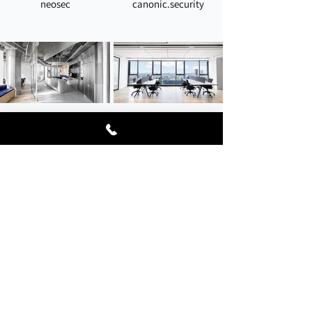
neosec
canonic.security
בית המצפן
ARES
פרויקטים נוספים
אור מנהטן מגדל אקרו
LINEARB (אריה שמרת)
צרו קשר | CONTACT
משרד:
074-7451300