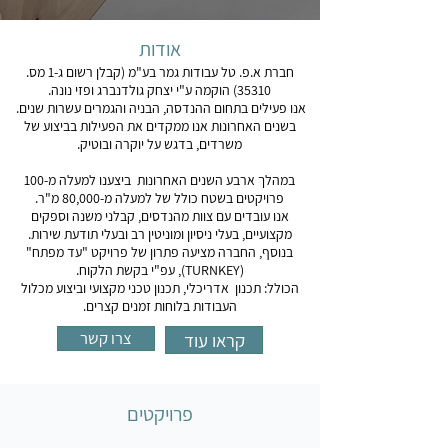
אודות
חברת א.פ. טל עבודות גמר בע"מ (קבלן רשום ג-1 מס.
35310) הוקמה ע"י יצחק גולדנברג ופזי נונה.
אנו פעילים בתחום ההנדסה, הבניה והגמרים עשרות שנים.
בשנים האחרונות אנו ממקדים את הפעילות בביצוע של
משרדים, בדגש על יוקרה ובוטיק.
במהלך ארבע השנים האחרונות ביצענו למעלה מ-100
פרויקטים בשטח כולל של למעלה מ-80,000 מ"ר.
אנו עובדים עם צוות מהנדסים, קבלני משנה וספקים
מקצועיים, בעלי ניסיון ומוניטין רב ובעלי תודעת שירות.
בנוסף, החברה מציעה פתרון של פרויקט "עד מפתח"
(TURNKEY), עפ"י בקשת הלקוח.
הכולל: תכנון אדריכלי, תכנון טכני מקצועי וביצוע מכלול
העבודות בלוחות זמנים קצרים.​
צרו קשר
קראו עוד
פרויקטים